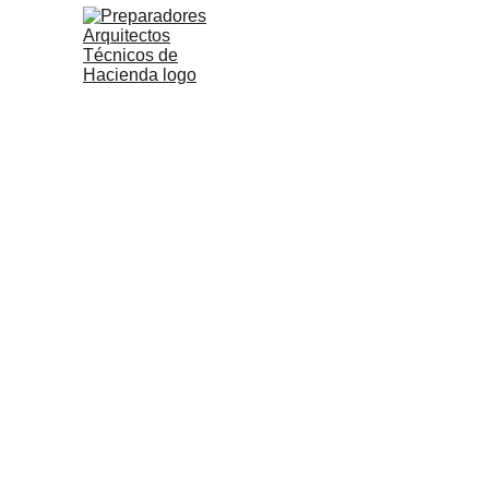
Ofertas de Empleo Público (OEP)
cuerpos
se aprue
convocatorias 