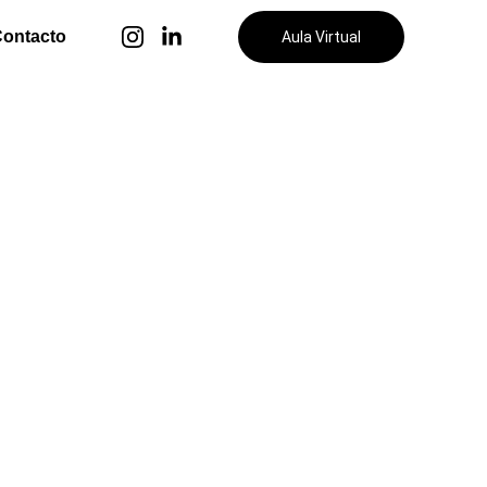
ontacto
Aula Virtual
e plazas que son aprobadas para cada uno de los
publicadas
OE).