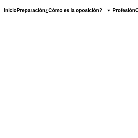
Inicio
Preparación
¿Cómo es la oposición?
Profesión
C
número d
ban anualmente
Boletín Oficial del Estado (B
de los correspondientes procesos selectivos